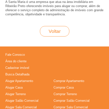
A
A Santa Maria é uma empresa que atua na área imobiliária em
Ribeirão Preto oferecendo imóveis para alugar ou comprar, além de
oferecer o serviço completo de administração de imóveis com grande
-
competência, objetividade e transparência.
I
Voltar
m
o
Fale Conosco
b
Área do cliente
Cadastrar imóvel
i
Busca Detalhada
Alugar Apartamento
Comprar Apartamento
l
Alugar Casa
Comprar Casa
Alugar Terreno
Comprar Terreno
i
Alugar Salão Comercial
Comprar Salão Comercial
Alugar Sala Comercial
Comprar Sala Comercial