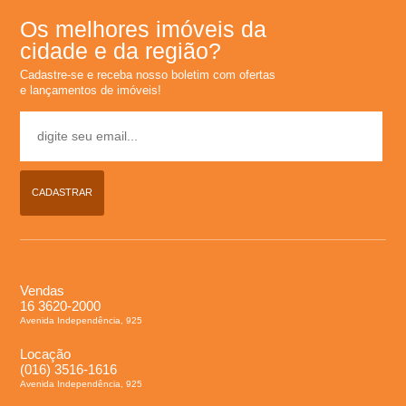
�
Os melhores imóveis da
r
cidade e da região?
Cadastre-se e receba nosso boletim com ofertas
i
e lançamentos de imóveis!
a
e
CADASTRAR
m
R
Vendas
16 3620-2000
i
Avenida Independência, 925
b
Locação
(016) 3516-1616
Avenida Independência, 925